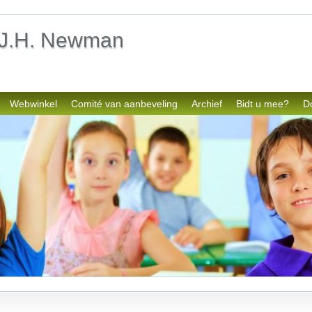
l J.H. Newman
Webwinkel
Comité van aanbeveling
Archief
Bidt u mee?
D