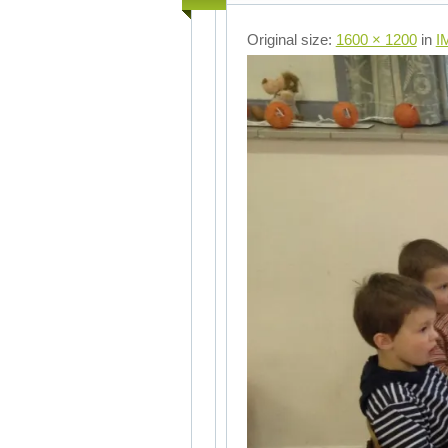
Original size:
1600 × 1200
in
I