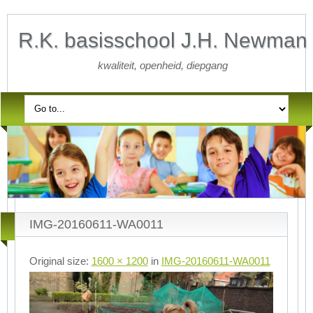
R.K. basisschool J.H. Newman
kwaliteit, openheid, diepgang
IMG-20160611-WA0011
Original size:
1600 × 1200
in
IMG-20160611-WA0011